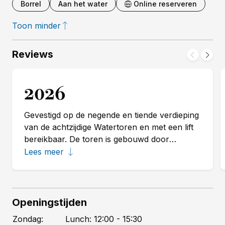
Borrel
Aan het water
Online reserveren
Toon minder
Reviews
2026
Gevestigd op de negende en tiende verdieping
van de achtzijdige Watertoren en met een lift
bereikbaar. De toren is gebouwd door
architect J. Pater. Van hieruit heb je vooral bij
Lees meer
het invallen van de avond een schitterend
panoramisch uitzicht over de stad Utrecht. De
tafels zijn gerangschikt om de open keuken
die in het midden van de klassiek-modern
Openingstijden
ingerichte ambiance staat. Chef-kok Bram van
Zondag:
Lunch:
12:00
- 15:30
der Bor en zijn team zijn geconcentreerd aan