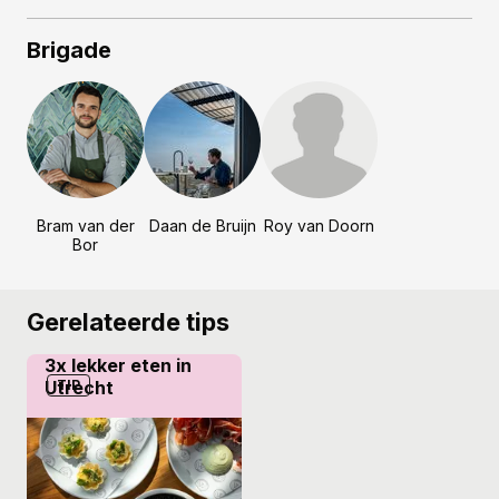
Brigade
Bram van der
Daan de Bruijn
Roy van Doorn
Bor
Gerelateerde tips
3x lekker eten in
Utrecht
TIP