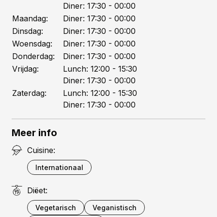
Diner:
17:30
- 00:00
het werk en maken veel gebruik van
Maandag:
Diner:
17:30
- 00:00
biologische seizoensproducten. We beginnen
Dinsdag:
Diner:
17:30
- 00:00
met een bite van paling geserveerd op
Woensdag:
Diner:
17:30
- 00:00
briochebrood afgetopt met kruidencrème en
Donderdag:
Diner:
17:30
- 00:00
bieslook. Een combinatie die het altijd goed
blijft doen. Op de menukaart keuze uit een
Vrijdag:
Lunch:
12:00
- 15:30
aantal gerechten waaruit je ook een menu
Diner:
17:30
- 00:00
kan samenstellen. De hiervoor in aanmerking
Zaterdag:
Lunch:
12:00
- 15:30
komende gerechtkeuzes zijn aangemerkt met
Diner:
17:30
- 00:00
het logo van de zaak. De wijnkaart, net als de
menukaart een tweeluik, heeft een
Meer info
Nederlandse en Engelse inleiding, daarna
wijnen per glas en tot slot per fles. Zowel
Cuisine:
oude als nieuwe wijnlanden zijn
Internationaal
vertegenwoordigd. Vooraf rauwe coquille
gemarineerd in gefermenteerde rode kool, op
Diëet:
jalapeño-komkommersalade en krokant van
aardappel en furikake. Jammer dat er geen
Vegetarisch
Veganistisch