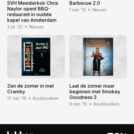
SVH Meesterkok Chris
Barbecue 2.0
Naylor opent BBQ-
1 mei '19
Nieuws
restaurant in oudste
kapel van Amsterdam
2 jul '20
Nieuws
Zen de zomer in met
Laat de zomer maar
Cramby
beginnen met Smokey
Goodness 3
17 mei '18
Kookboeken
9 mei '18
Kookboeken