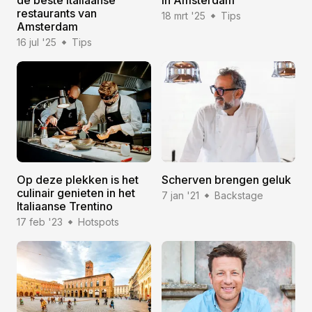
restaurants van
18 mrt '25
Tips
Amsterdam
16 jul '25
Tips
Op deze plekken is het
Scherven brengen geluk
culinair genieten in het
7 jan '21
Backstage
Italiaanse Trentino
17 feb '23
Hotspots