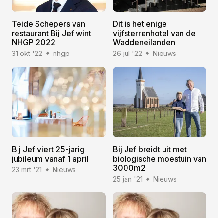
Teide Schepers van
Dit is het enige
restaurant Bij Jef wint
vijfsterrenhotel van de
NHGP 2022
Waddeneilanden
31 okt '22
nhgp
26 jul '22
Nieuws
Bij Jef viert 25-jarig
Bij Jef breidt uit met
jubileum vanaf 1 april
biologische moestuin van
3000m2
23 mrt '21
Nieuws
25 jan '21
Nieuws