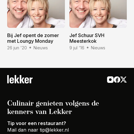
Bij Jef opent de zomer
Jef Schuur SVH
met Loungy Monday
Meesterkok
26 jun '20
Nieuws
9 jul '16
Nieuws
Culinair genieten volgens de
kenners van Lekker
Tip voor een restaurant?
Mail dan naar
tip@lekker.nl