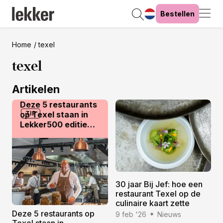
Bestellen
Home
texel
texel
Artikelen
Deze 5 restaurants
op Texel staan in
TIP
Lekker500 editie
2026
30 jaar Bij Jef: hoe een
restaurant Texel op de
culinaire kaart zette
Deze 5 restaurants op
9 feb '26
Nieuws
Texel staan in