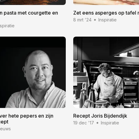
en pasta met courgette en
Zet eens asperges op tafel 
8 mrt '24
Inspiratie
spiratie
er hete pepers en zijn
Recept Joris Bijdendijk
cept
19 dec '17
Inspiratie
ieuws