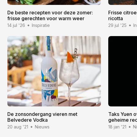
De beste recepten voor deze zomer:
Frisse citro
frisse gerechten voor warm weer
ricotta
14 jul '26
Inspiratie
29 jul '25
In
De zonsondergang vieren met
Taks Yuen ov
Belvedere Vodka
geheime re
20 aug '21
Nieuws
18 jan '21
N