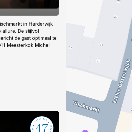
Vischmarkt in Harderwijk
llure. De stijlvol
gericht de gast optimaal te
SVH Meesterkok Michel
47