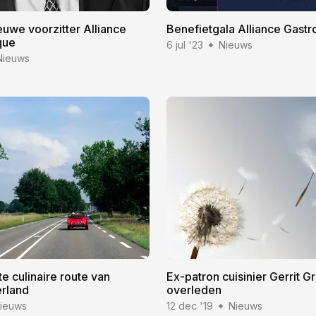
uwe voorzitter Alliance
Benefietgala Alliance Gast
que
6 jul '23
Nieuws
Nieuws
te culinaire route van
Ex-patron cuisinier Gerrit G
rland
overleden
ieuws
12 dec '19
Nieuws