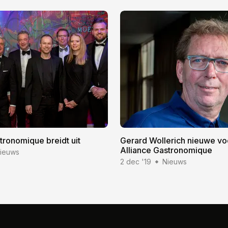
tronomique breidt uit
Gerard Wollerich nieuwe voo
Alliance Gastronomique
ieuws
2 dec '19
Nieuws