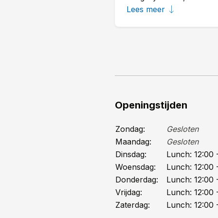
alleen nog een driegange
Lees meer
minder handelingen, pure 
ingeboet; die is als vano
extra bite een rillette 
te blijven volgt oeufs 
krokantgebakken stukjes 
een luchtig en knapperi
aromatische jus de veau
smaakbom! Voor de wijn 
Openingstijden
past bij deze pièce. We 
dunne laag gekaramellisee
Zondag:
Gesloten
kaneel, amandel en krui
Maandag:
Gesloten
missen, dan runt mede-e
Dinsdag:
Lunch:
12:00
-
Bilthoven.
Woensdag:
Lunch:
12:00
-
Donderdag:
Lunch:
12:00
-
Vrijdag:
Lunch:
12:00
-
Zaterdag:
Lunch:
12:00
-