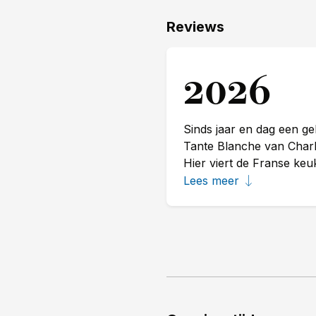
Reviews
2026
Sinds jaar en dag een ge
Tante Blanche van Charl
Hier viert de Franse ke
Gastvrouw Eleonora Kerk
Lees meer
trepatdruiven uit de reg
honingschuim, met parelt
wisselend fine dining '
venkel en een roos van 
van karnemelk met verju
gegaard, gedroogd en afg
beurre blanc van Holland
Coteaux d'Aix en Proven