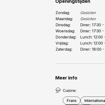
Openingstijden
knolselderij, groene kr
van gekaramelliseerde ro
Zondag:
Gesloten
mosterdzaad een marbré v
Maandag:
Gesloten
Burgenland overheerst d
Dinsdag:
Diner:
17:30
- 
de glazen gevuld. En dat
Woensdag:
Diner:
17:30
- 
Donderdag:
Lunch:
12:00
-
Vrijdag:
Lunch:
12:00
-
Zaterdag:
Diner:
18:00
-
Meer info
Cuisine:
Frans
Internationa