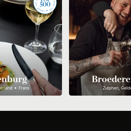
enburg
Broedere
erland
Frans
Zutphen, Geld