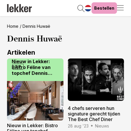
Bestellen
Home
Dennis Huwaë
Dennis Huwaë
Artikelen
Nieuw in Lekker:
Bistro Féline van
TIP
topchef Dennis
Huwaë
4 chefs serveren hun
signature gerecht tijden
The Best Chef Diner
Nieuw in Lekker: Bistro
28 aug '23
Nieuws
Féline van topchef