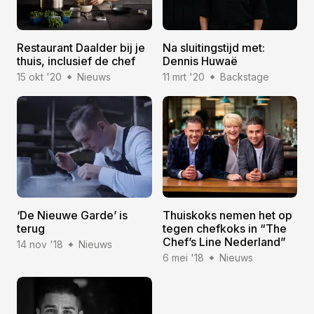
Restaurant Daalder bij je
Na sluitingstijd met:
thuis, inclusief de chef
Dennis Huwaë
15 okt '20
Nieuws
11 mrt '20
Backstage
‘De Nieuwe Garde’ is
Thuiskoks nemen het op
terug
tegen chefkoks in “The
Chef’s Line Nederland”
14 nov '18
Nieuws
6 mei '18
Nieuws