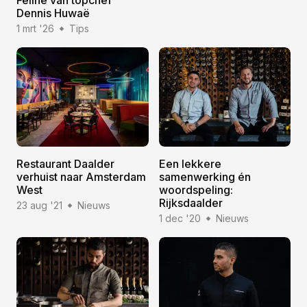
Dennis Huwaë
1 mrt '26
Tips
Restaurant Daalder
Een lekkere
verhuist naar Amsterdam
samenwerking én
West
woordspeling:
Rijksdaalder
23 aug '21
Nieuws
1 dec '20
Nieuws