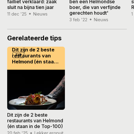
failliet verklaard: zaak
ben een Helmondse
s
sluit na bijna tien jaar
boer, die van verfijnde
R
gerechten houdt'
11 dec '25
Nieuws
1
3 feb '22
Nieuws
Gerelateerde tips
Dit zijn de 2 beste
restaurants van
TIP
Helmond (én staan
in de Top-100)
Dit zijn de 2 beste
restaurants van Helmond
(én staan in de Top-100)
20 feb '25
Lekker eropuit