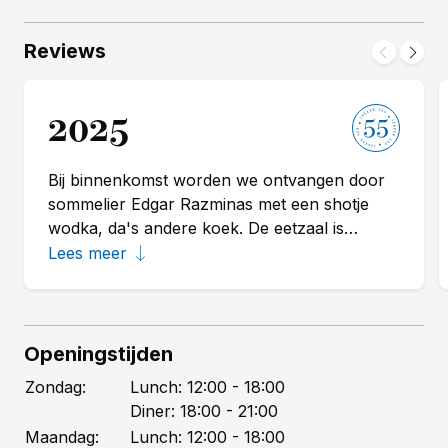
Reviews
2025
55
Bij binnenkomst worden we ontvangen door
sommelier Edgar Razminas met een shotje
wodka, da's andere koek. De eetzaal is
minimalistisch en royaal opgezet met veel
Lees meer
kleurrijke graffiti-schilderijen aan de wand. De
open keuken is met bamboe bekleed en past
wel bij de Indonesische roots van eigenaar en
chef Jermain de Rozario. Bij de cava, Leonor
Openingstijden
de Carrera, krijgen we aardpeerchips met een
Zondag:
Lunch:
12:00
- 18:00
dip van aardpeercrème. Daarna volgt een
Diner:
18:00
- 21:00
bonbon met pinda en een pepertje, die we
Maandag:
Lunch:
12:00
- 18:00
geblinddoekt moeten opeten - grappig - maar