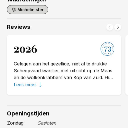
Michelin ster
Reviews
2026
73
Gelegen aan het gezellige, niet al te drukke
Scheepvaartkwartier met uitzicht op de Maas
en de wolkenkrabbers van Kop van Zuid. Hier
wordt door patron-cuisinier Patrick 't Hart en
Lees meer
zijn team fantastisch gekookt met zeeverse
producten in de hoofdrol en meer dan
voldoende groenten en lichte sauzen. Ook
opvallend: het zuurtje in de gerechten is
Openingstijden
regelmatig aanwezig en dat geeft een elegante
Zondag:
Gesloten
en verfijnde touch aan het smaakpalet. Vooraf