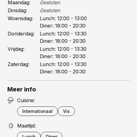
Maandag:
Gesloten
genieten we van een tartelette van
Dinsdag:
Gesloten
loempiadeeg met piccalillycrème en blokjes
Woensdag:
Lunch:
12:00
- 13:00
rauwe tonijn. Een fris zuur-zilt begin, gevolgd
Diner:
18:00
- 20:30
door een klassiek mootje gerookte zalm met
Donderdag:
Lunch:
12:00
- 13:30
dillesaus en mosterd waar wat ons betreft
Diner:
18:00
- 20:30
nooit iets aan mag veranderen. Gebakken
dorade in currysaus met geelwortel,
Vrijdag:
Lunch:
12:00
- 13:30
sinaasappel en rijst biedt een onverwachte
Diner:
18:00
- 20:30
verrassing: zachtromige rijst met subtiele
Zaterdag:
Lunch:
12:00
- 13:30
currysaus ligt onder een perfect gegaard
Diner:
18:00
- 20:30
stukje dorade met daarop een krokant
kroepoekje. De sinaasappel is apart, maar
Meer info
zeer mooi gecombineerd. Bij deze gerechten
drinken we een witte albariño van het huis
Cuisine:
Valmiñor uit Rías Baixas, Spanje. Weelderig,
Internationaal
Vis
met voldoende structuur om ook bij de
steviger smaken overeind te blijven. De
Maaltijd:
gebakken kabeljauw met diverse bereidingen
van bloemkool in het hoofdgerecht daarna,
Lunch
Diner