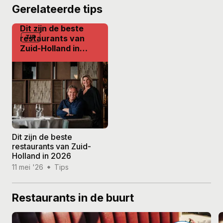
Gerelateerde tips
Dit zijn de beste
restaurants van
TIP
Zuid-Holland in
2026
Dit zijn de beste
restaurants van Zuid-
Holland in 2026
11 mei '26
Tips
Restaurants in de buurt