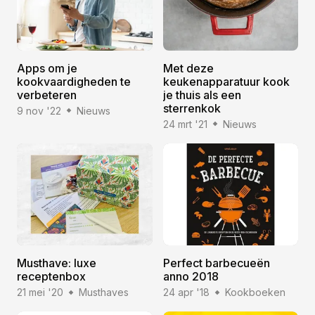
Apps om je
Met deze
kookvaardigheden te
keukenapparatuur kook
verbeteren
je thuis als een
sterrenkok
9 nov '22
Nieuws
24 mrt '21
Nieuws
Musthave: luxe
Perfect barbecueën
receptenbox
anno 2018
21 mei '20
Musthaves
24 apr '18
Kookboeken