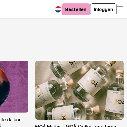
Bestellen
Inloggen
pte daikon
u
MOÅ Martini - MOÅ Vodka keert terug