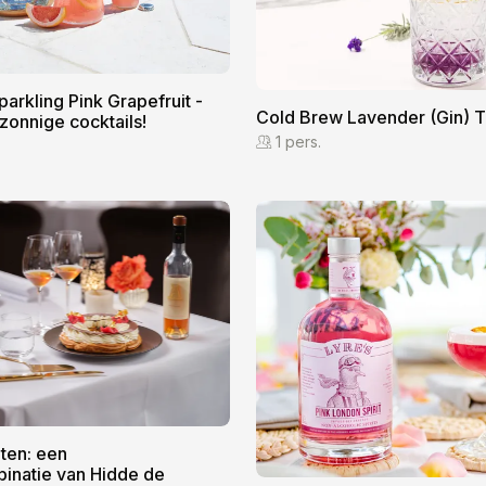
arkling Pink Grapefruit -
Cold Brew Lavender (Gin) T
zonnige cocktails!
1 pers.
ten: een
binatie van Hidde de