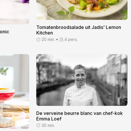
Tomatenbroodsalade uit Jadis' Lemon
onic
Kitchen
20 min.
4 pers.
De verveine beurre blanc van chef-kok
Emma Loef
30 min.