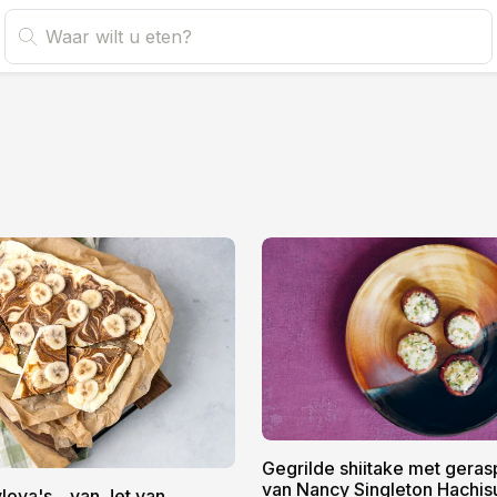
Gegrilde shiitake met geras
van Nancy Singleton Hachis
ova's... van Jet van