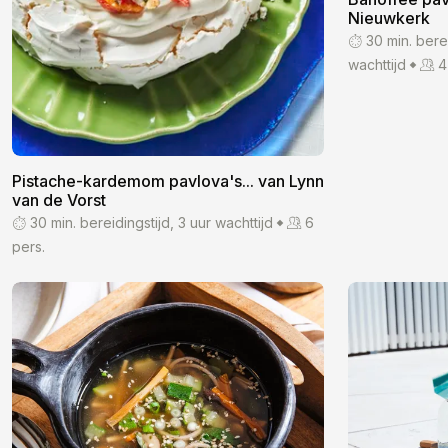
Nieuwkerk
30 min. bere
wachttijd
4
Pistache-kardemom pavlova's... van Lynn
van de Vorst
30 min. bereidingstijd, 3 uur wachttijd
6
pers.